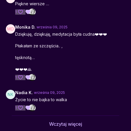
Piękne wiersze …
1
Monika D.
września 09, 2025
Dziękuję, dziękuję, medytacja była cudna❤️❤️❤️
Płakałam ze szczęścia.. ,
tęsknotą…
❤️❤️❤️🙏
1
Nadia K.
września 09, 2025
Życie to nie bajka to walka
1
Wczytaj więcej