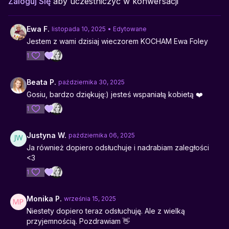
Zaloguj Się
aby uczestniczyć w konwersacji
inspiracji, spokoju i dobrego towarzystwa.
Ewa F.
listopada 10, 2025
• Edytowane
Jestem z wami dzisiaj wieczorem KOCHAM Ewa Foley
1
Beata P.
października 30, 2025
Gosiu, bardzo dziękuję:) jesteś wspaniałą kobietą ❤️
1
Justyna W.
października 06, 2025
Ja również dopiero odsłuchuje i nadrabiam zaległości
<3
1
Monika P.
września 15, 2025
Niestety dopiero teraz odsłuchuję. Ale z wielką
przyjemnością. Pozdrawiam 👋