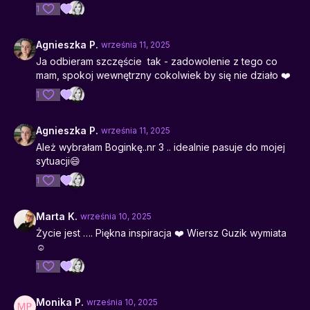
1
Agnieszka P.
września 11, 2025
Ja odbieram szczęście tak - zadowolenie z tego co
mam, spokoj wewnętrzny cokolwiek by się nie działo ❤️
1
Agnieszka P.
września 11, 2025
Ależ wybrałam Boginkę..nr 3 .. idealnie pasuje do mojej
sytuacji😄
1
Marta K.
września 10, 2025
Życie jest …. Piękna inspiracja ❤️ Wiersz Guzik wymiata
☺️
1
Monika P.
września 10, 2025