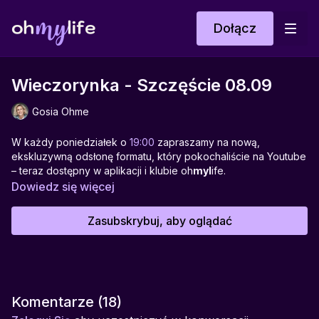
Dołącz
Wieczorynka - Szczęście 08.09
Gosia Ohme
W każdy poniedziałek o
19:00
zapraszamy na nową,
ekskluzywną odsłonę formatu, który pokochaliście na Youtube
– teraz dostępny w aplikacji i klubie oh
myl
ife.
Dowiedz się więcej
Wieczorynka (bo ta nazwa zastępuje dotychczasową
Kafkę)
to czas na rozmowy pełne ciepła, inspiracji i
Zasubskrybuj, aby oglądać
uważności. Możesz pić kawę, melisę albo herbatę – ważne, że
jesteś tu z nami. Gosia co tydzień spotyka się z Wami na żywo,
czasem solo, czasem w towarzystwie wyjątkowych gości, aby
wspólnie poruszać ważne tematy, odpowiadać na pytania i
dzielić się dobrym słowem na nadchodzący tydzień.
Komentarze (
18
)
Dołącz do
Wieczorynki
– Twojej cotygodniowej dawki