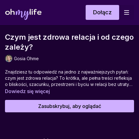
Dołącz
Czym jest zdrowa relacja i od czego
zależy?
Gosia Ohme
Znajdziesz tu odpowiedź na jedno z najważniejszych pytań:
czym jest zdrowa relacja? To krótka, ale pełna treści refleksja
o bliskości, szacunku, przestrzeni i byciu w relacji bez utraty
siebie. O relacji, która nie opiera się na kontroli ani potrzebie
Dowiedz się więcej
zmieniania drugiej osoby, ale na zaufaniu, uważności i
wzajemnym wsparciu. To zaproszenie do spojrzenia na swoje
Zasubskrybuj, aby oglądać
związki z większą świadomością i czułością.